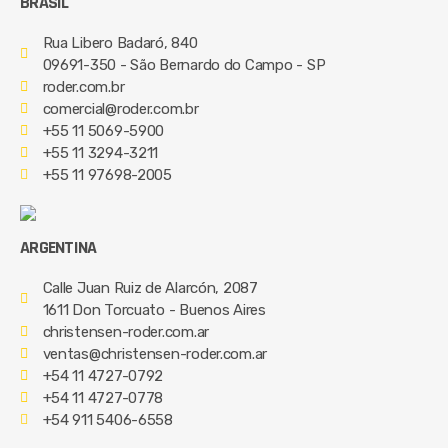
BRASIL
Rua Libero Badaró, 840
09691-350 - São Bernardo do Campo - SP
roder.com.br
comercial@roder.com.br
+55 11 5069-5900
+55 11 3294-3211
+55 11 97698-2005
ARGENTINA
Calle Juan Ruiz de Alarcón, 2087
1611 Don Torcuato - Buenos Aires
christensen-roder.com.ar
ventas@christensen-roder.com.ar
+54 11 4727-0792
+54 11 4727-0778
+54 911 5406-6558